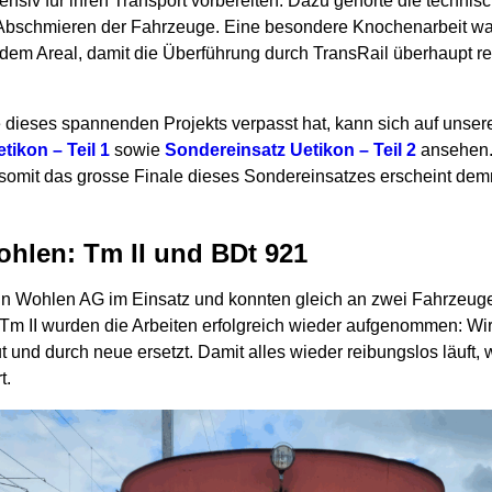
tensiv für ihren Transport vorbereiten. Dazu gehörte die techn
 Abschmieren der Fahrzeuge. Eine besondere Knochenarbeit 
 dem Areal, damit die Überführung durch TransRail überhaupt re
te dieses spannenden Projekts verpasst hat, kann sich auf uns
tikon – Teil 1
sowie
Sondereinsatz Uetikon – Teil 2
ansehen.
nd somit das grosse Finale dieses Sondereinsatzes erscheint de
ohlen: Tm II und BDt 921
in Wohlen AG im Einsatz und konnten gleich an zwei Fahrzeugen
 Tm II wurden die Arbeiten erfolgreich wieder aufgenommen: Wir
und durch neue ersetzt. Damit alles wieder reibungslos läuft,
t.