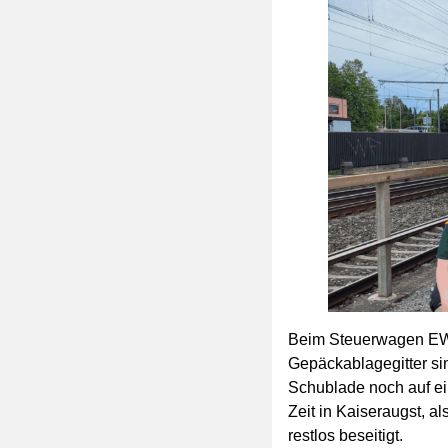
Beim Steuerwagen EW I
Gepäckablagegitter si
Schublade noch auf ei
Zeit in Kaiseraugst, a
restlos beseitigt.