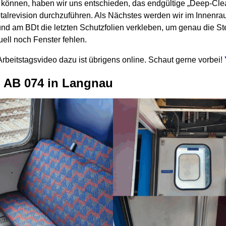
n können, haben wir uns entschieden, das endgültige „Deep-C
talrevision durchzuführen. Als Nächstes werden wir im Innenraum
und am BDt die letzten Schutzfolien verkleben, um genau die Ste
ell noch Fenster fehlen.
rbeitstagsvideo dazu ist übrigens online. Schaut gerne vorbei!
m AB 074 in Langnau