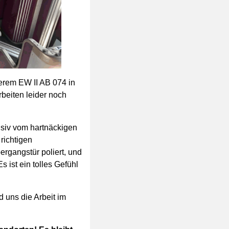
serem EW II AB 074 in
beiten leider noch
siv vom hartnäckigen
 richtigen
rgangstür poliert, und
s ist ein tolles Gefühl
d uns die Arbeit im